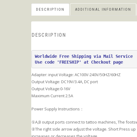
DESCRIPTION
ADDITIONAL INFORMATION
DESCRIPTION
Worldwide Free Shipping via Mail Service
Use code 'FREESHIP' at Checkout page
Adapter: input Voltage: AC100V-240V/50HZ/60HZ
Output Voltage: DC19V/3.4A, DC port
Output Voltage:0-16V
Maximum Current 2.5A
Power Supply Instructions：
①A,B output ports connect to tattoo machines, The footsw
②The right side arrow adjust the voltage. Short Press u
increases or decreases the voltage.