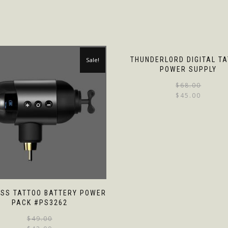
THUNDERLORD DIGITAL T
Sale!
POWER SUPPLY
$
68.00
$
45.00
ESS TATTOO BATTERY POWER
PACK #PS3262
$
49.00