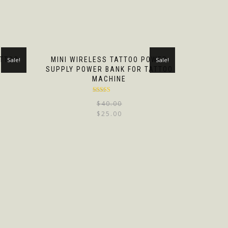
ATTOO
MINI WIRELESS TATTOO POWER
Sale!
Sale!
SUPPLY POWER BANK FOR TATTOO
MACHINE
Rated
4.67
$
40.00
out of 5
$
25.00