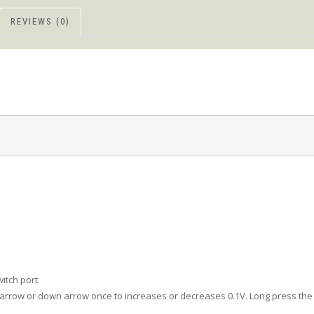
REVIEWS (0)
itch port
p arrow or down arrow once to increases or decreases 0.1V. Long press th