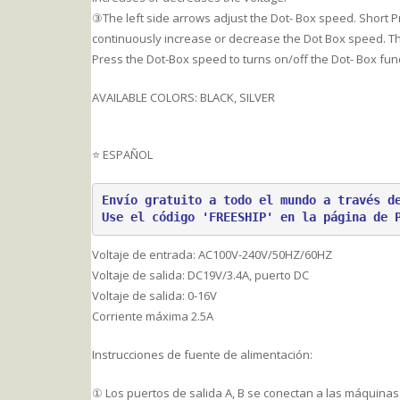
③The left side arrows adjust the Dot- Box speed. Short
continuously increase or decrease the Dot Box speed. The 
Press the Dot-Box speed to turns on/off the Dot- Box fun
AVAILABLE COLORS: BLACK, SILVER
⭐ ESPAÑOL
Envío gratuito a todo el mundo a través d
Use el código 'FREESHIP' en la página de 
Voltaje de entrada: AC100V-240V/50HZ/60HZ
Voltaje de salida: DC19V/3.4A, puerto DC
Voltaje de salida: 0-16V
Corriente máxima 2.5A
Instrucciones de fuente de alimentación:
① Los puertos de salida A, B se conectan a las máquinas d