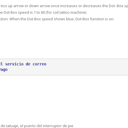
 Press up arrow or down arrow once increases or decreases the Dot -Box 
Dot Box speed is 1 to 60 (for coil tattoo machine)
ction. When the Dot-Box speed shows blue, Dot-Box function is on.
el servicio de correo
Pago
e tatuaje, el puerto del interruptor de pie