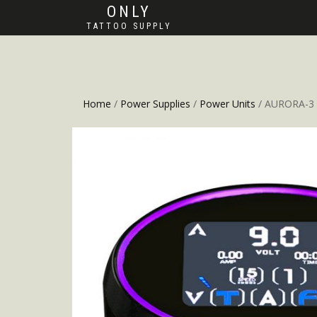
ONLY
TATTOO SUPPLY
Home
/
Power Supplies
/
Power Units
/ AURORA-3 