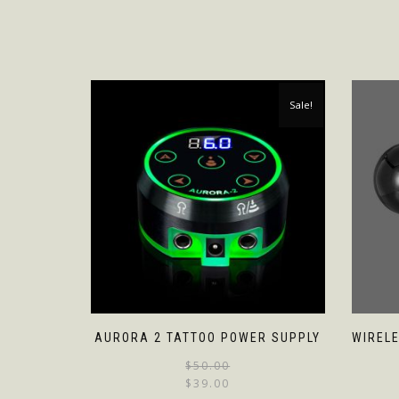
Sale!
AURORA 2 TATTOO POWER SUPPLY
WIREL
$
50.00
$
39.00