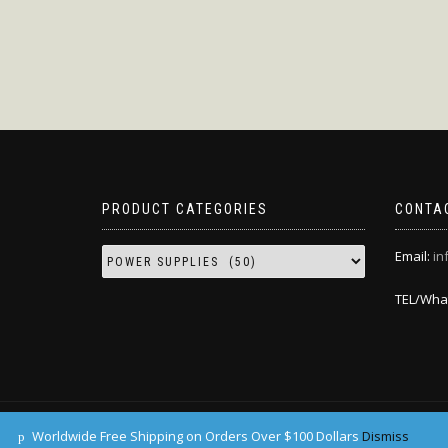
PRODUCT CATEGORIES
CONTA
Email:
in
TEL/Wha
ONLY TATTOO SUPPLY
Worldwide Free Shipping on Orders Over $100 Dollars
Dismiss
ShopIsle
powered by
WordPress