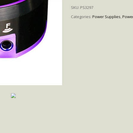
SKU:
PS3297
Categories:
Power Supplies
,
Power