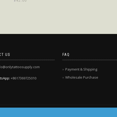
$
42.00
CT US
FAQ
fo@onlytattoosupply.com
Payment & Shipping
Wholesale Purchase
tsApp:
+8617369725010